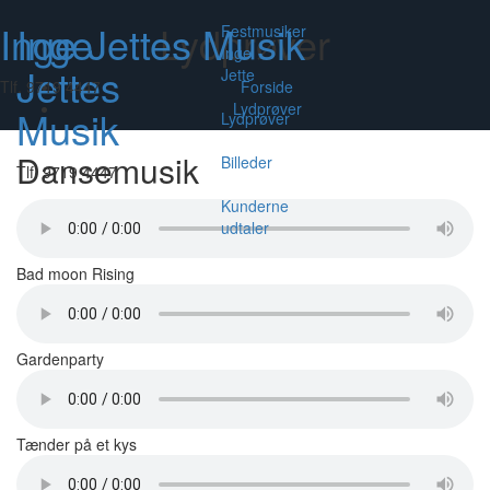
Inge Jettes Musik
Inge
Lydprøver
Skift
Festmusiker
navig
Inge
Jettes
Jette
Tlf. 9719 4447
Forside
Lydprøver
Musik
Lydprøver
Dansemusik
Billeder
Tlf. 9719 4447
Kunderne
udtaler
Bad moon Rising
Gardenparty
Tænder på et kys